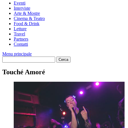
Eventi
Interviste
Arte & Mostre
Cinema & Teatro
Food & Drink
Letture
Travel
Partners
Contatti
Menu principale
Touché Amoré