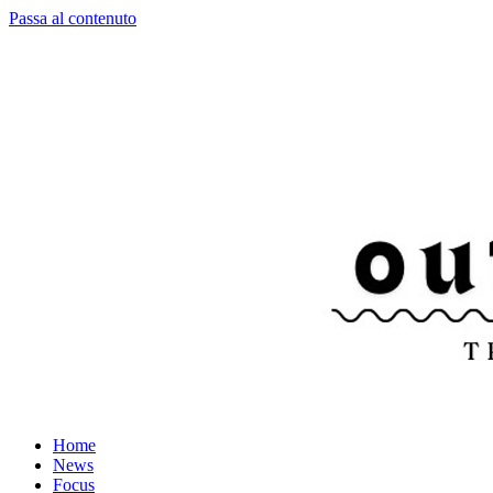
Passa al contenuto
Home
News
Focus