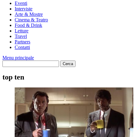
Eventi
Interviste
Arte & Mostre
Cinema & Teatro
Food & Drink
Letture
Travel
Partners
Contatti
Menu principale
top ten