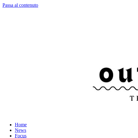
Passa al contenuto
Home
News
Focus