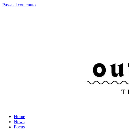
Passa al contenuto
Home
News
Focus