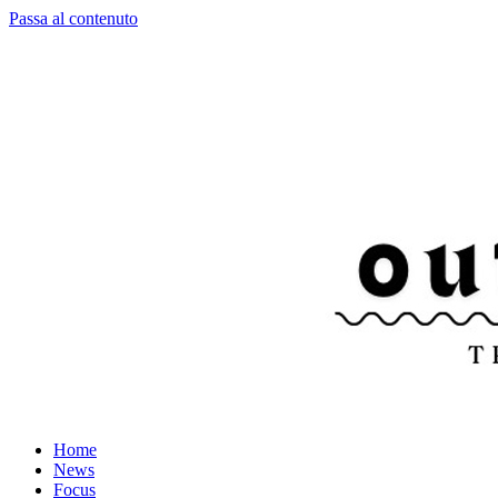
Passa al contenuto
Home
News
Focus