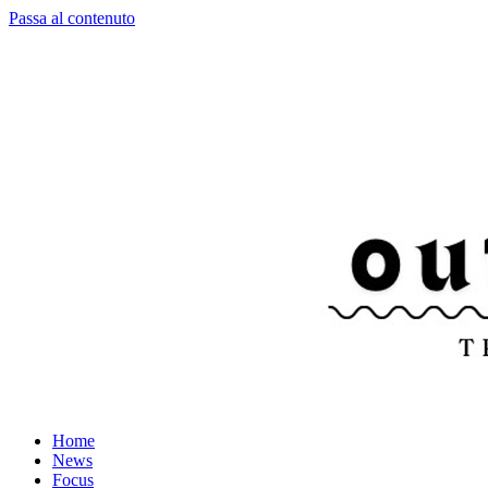
Passa al contenuto
Home
News
Focus