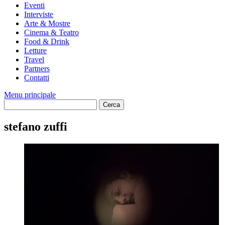
Eventi
Interviste
Arte & Mostre
Cinema & Teatro
Food & Drink
Letture
Travel
Partners
Contatti
Menu principale
stefano zuffi