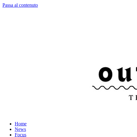
Passa al contenuto
Home
News
Focus