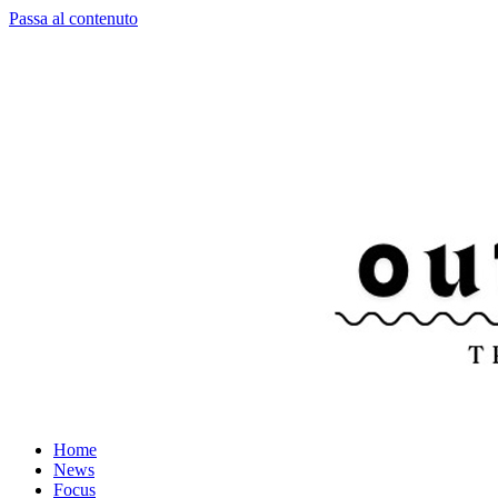
Passa al contenuto
Home
News
Focus