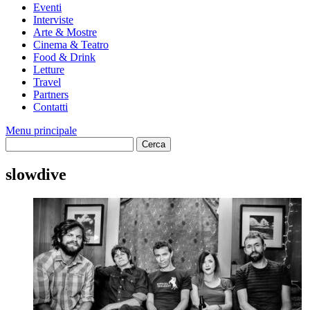
Eventi
Interviste
Arte & Mostre
Cinema & Teatro
Food & Drink
Letture
Travel
Partners
Contatti
Menu principale
slowdive