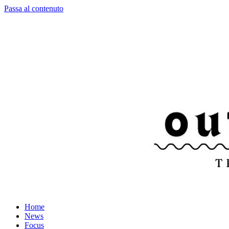
Passa al contenuto
Home
News
Focus