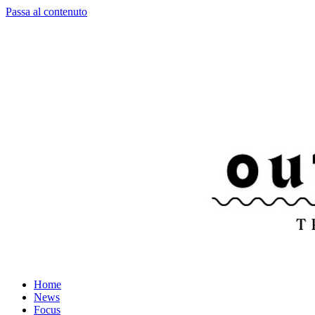
Passa al contenuto
Home
News
Focus