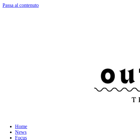
Passa al contenuto
Home
News
Focus