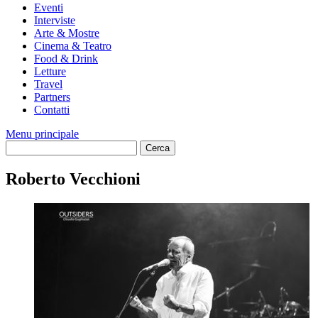
Eventi
Interviste
Arte & Mostre
Cinema & Teatro
Food & Drink
Letture
Travel
Partners
Contatti
Menu principale
Roberto Vecchioni