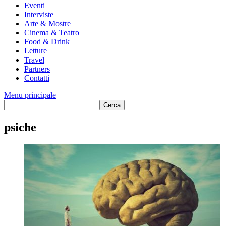
Eventi
Interviste
Arte & Mostre
Cinema & Teatro
Food & Drink
Letture
Travel
Partners
Contatti
Menu principale
psiche