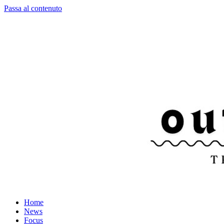
Passa al contenuto
Home
News
Focus