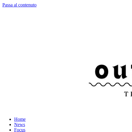
Passa al contenuto
Home
News
Focus