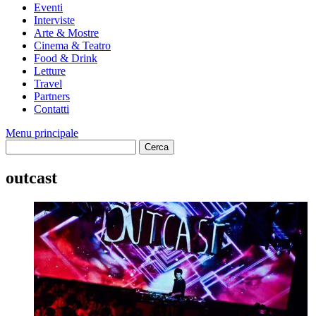
Eventi
Interviste
Arte & Mostre
Cinema & Teatro
Food & Drink
Letture
Travel
Partners
Contatti
Menu principale
outcast