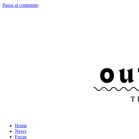
Passa al contenuto
Home
News
Focus