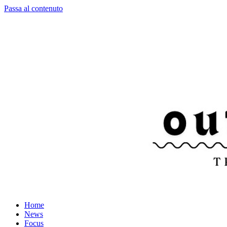
Passa al contenuto
Home
News
Focus