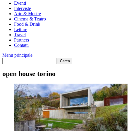
Eventi
Interviste
Arte & Mostre
Cinema & Teatro
Food & Drink
Letture
Travel
Partners
Contatti
Menu principale
open house torino