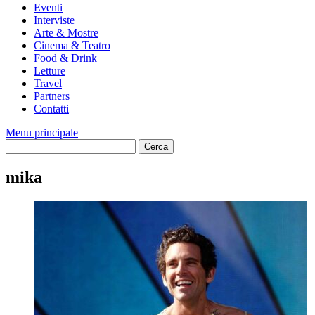
Eventi
Interviste
Arte & Mostre
Cinema & Teatro
Food & Drink
Letture
Travel
Partners
Contatti
Menu principale
mika