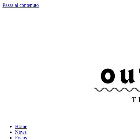
Passa al contenuto
Home
News
Focus