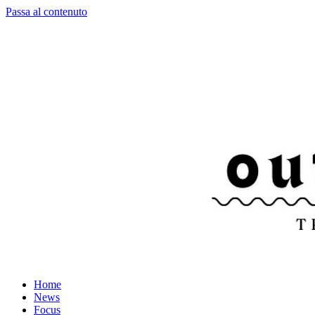
Passa al contenuto
Home
News
Focus