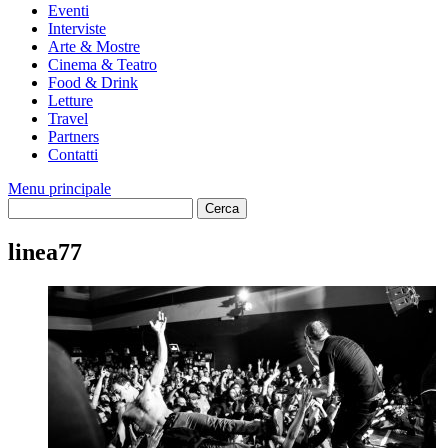
Eventi
Interviste
Arte & Mostre
Cinema & Teatro
Food & Drink
Letture
Travel
Partners
Contatti
Menu principale
linea77