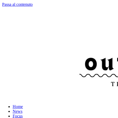
Passa al contenuto
Home
News
Focus