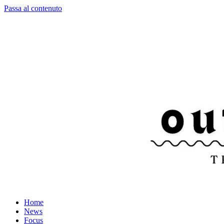
Passa al contenuto
Home
News
Focus