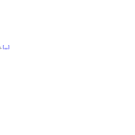
),
[...]