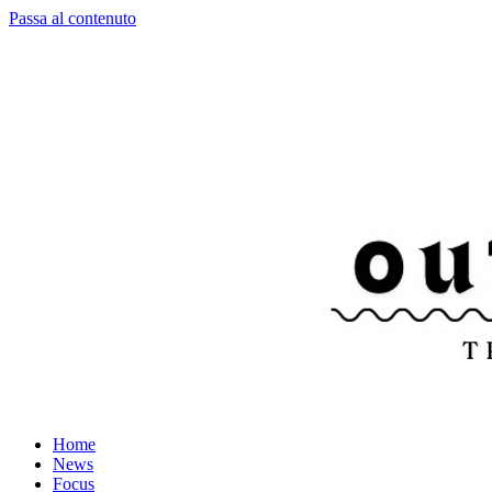
Passa al contenuto
Home
News
Focus