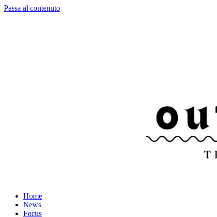
Passa al contenuto
Home
News
Focus