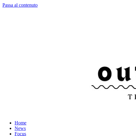
Passa al contenuto
Home
News
Focus