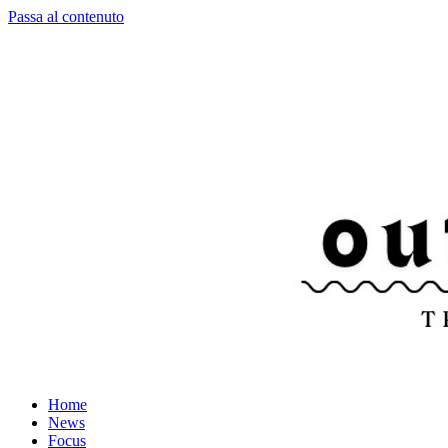
Passa al contenuto
Home
News
Focus