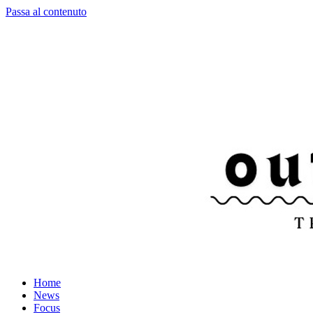
Passa al contenuto
Home
News
Focus