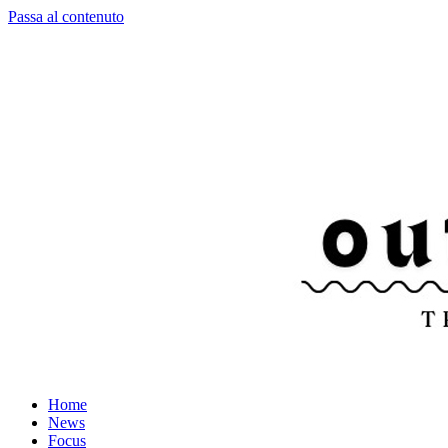
Passa al contenuto
Home
News
Focus