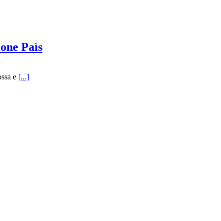
ione Paìs
ossa e
[...]