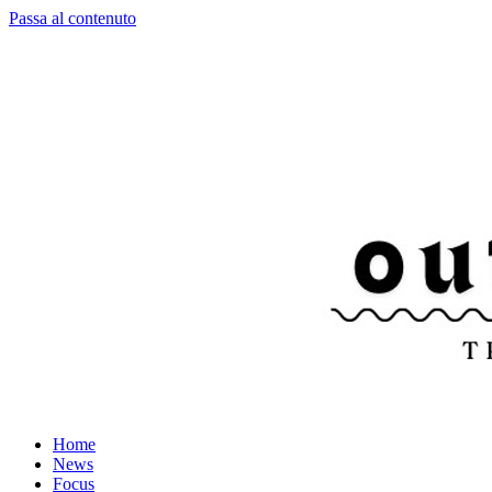
Passa al contenuto
Home
News
Focus