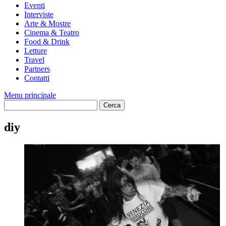
Eventi
Interviste
Arte & Mostre
Cinema & Teatro
Food & Drink
Letture
Travel
Partners
Contatti
Menu principale
diy