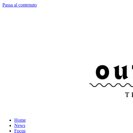
Passa al contenuto
Home
News
Focus