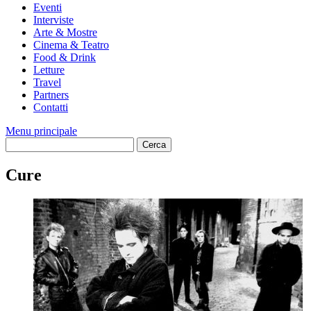
Eventi
Interviste
Arte & Mostre
Cinema & Teatro
Food & Drink
Letture
Travel
Partners
Contatti
Menu principale
Cure