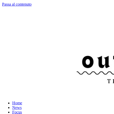
Passa al contenuto
Home
News
Focus