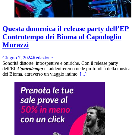
Questa domenica il release party dell’EP
Controtempo dei Bioma al Capodoglio
Murazzi
Giugno 7, 2024
Redazione
Sonorità distorte, introspettive e oniriche. Con il release party
dell’EP 𝑪𝒐𝒏𝒕𝒓𝒐𝒕𝒆𝒎𝒑𝒐 ci addentreremo nelle profondità della musica
dei Bioma, attraverso un viaggio intimo,
[...]