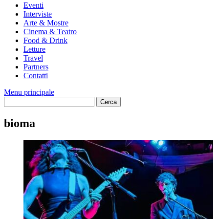
Eventi
Interviste
Arte & Mostre
Cinema & Teatro
Food & Drink
Letture
Travel
Partners
Contatti
Menu principale
bioma