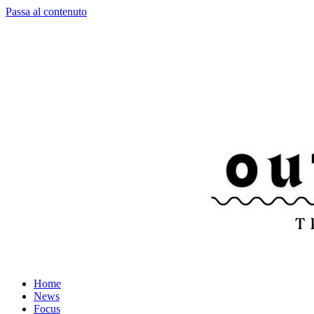
Passa al contenuto
Home
News
Focus