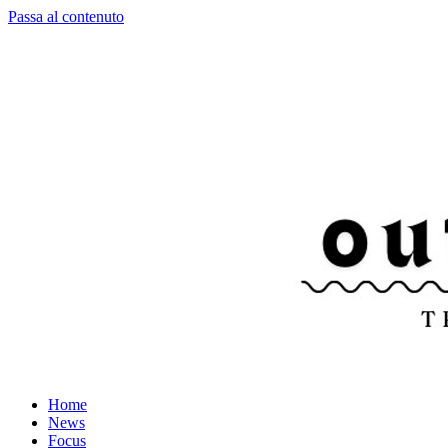
Passa al contenuto
Home
News
Focus