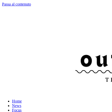
Passa al contenuto
Home
News
Focus