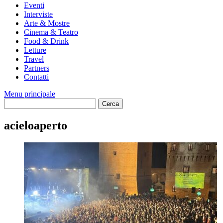
Eventi
Interviste
Arte & Mostre
Cinema & Teatro
Food & Drink
Letture
Travel
Partners
Contatti
Menu principale
acieloaperto