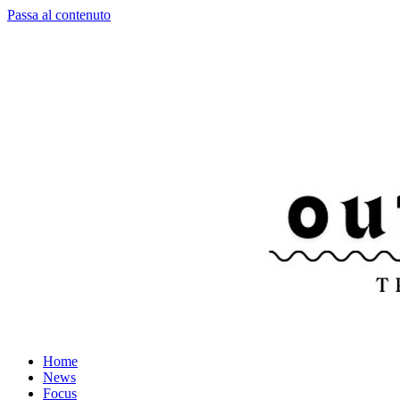
Passa al contenuto
Home
News
Focus