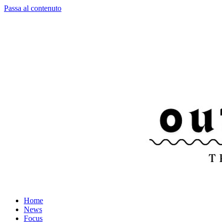
Passa al contenuto
Home
News
Focus