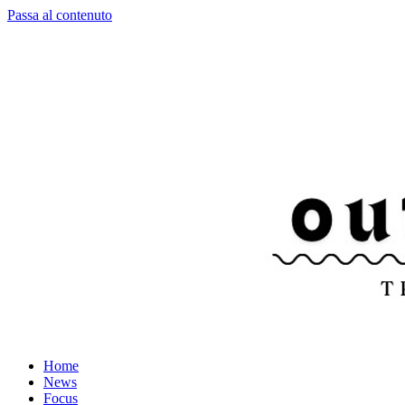
Passa al contenuto
Home
News
Focus