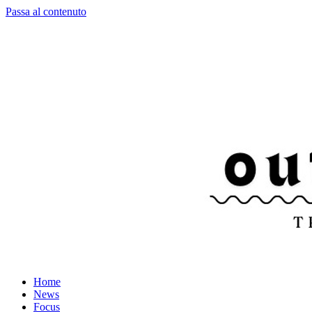
Passa al contenuto
Home
News
Focus