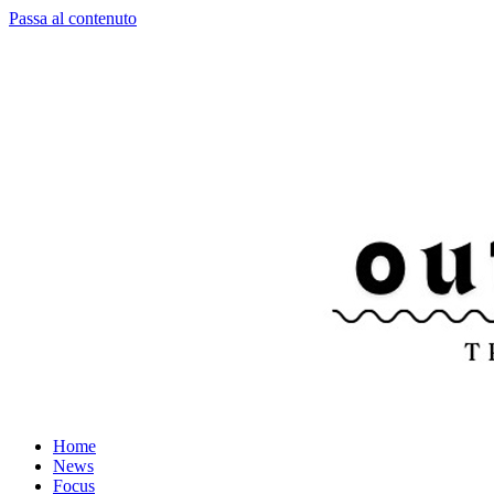
Passa al contenuto
Home
News
Focus