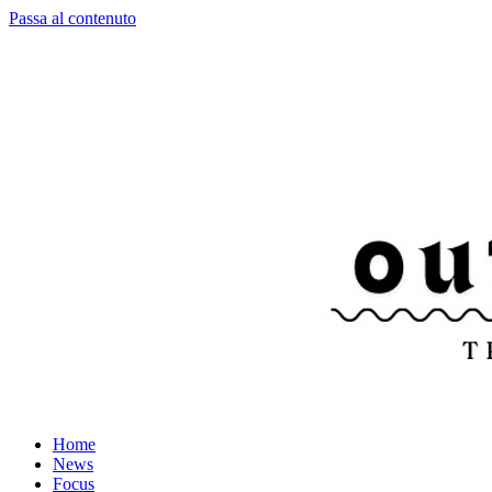
Passa al contenuto
Home
News
Focus