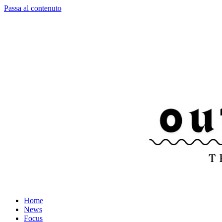
Passa al contenuto
Home
News
Focus