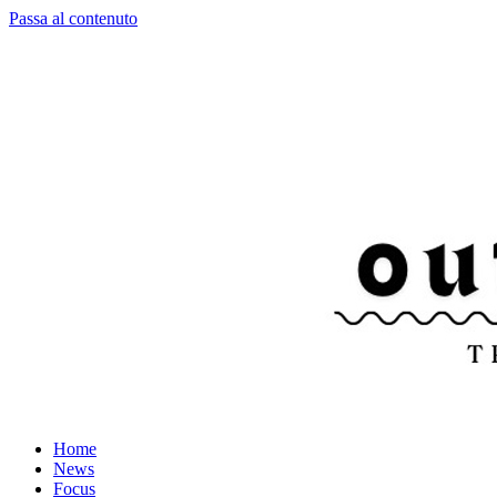
Passa al contenuto
Home
News
Focus