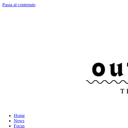
Passa al contenuto
Home
News
Focus