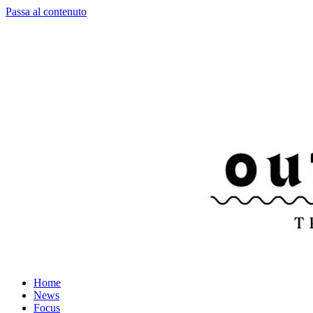
Passa al contenuto
Home
News
Focus