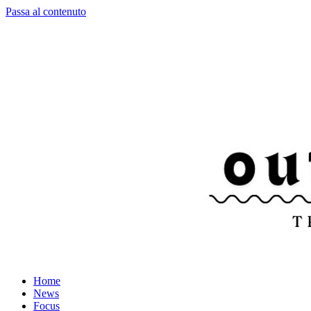
Passa al contenuto
Home
News
Focus