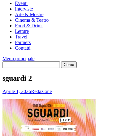
Eventi
Interviste
Arte & Mostre
Cinema & Teatro
Food & Drink
Letture
Travel
Partners
Contatti
Menu principale
sguardi 2
Aprile 1, 2026
Redazione