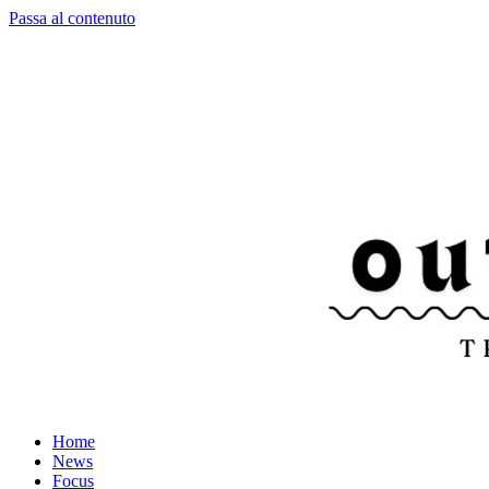
Passa al contenuto
Home
News
Focus