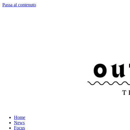
Passa al contenuto
Home
News
Focus