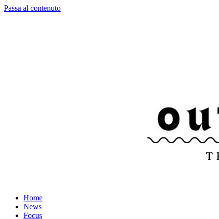
Passa al contenuto
Home
News
Focus