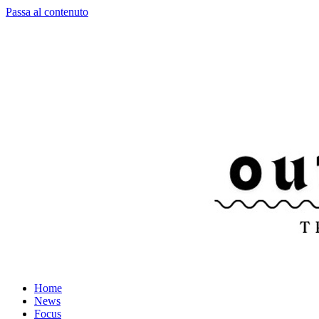
Passa al contenuto
Home
News
Focus