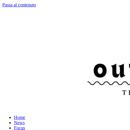
Passa al contenuto
Home
News
Focus