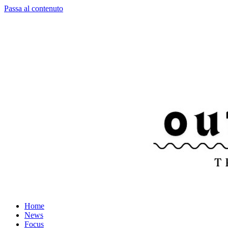
Passa al contenuto
Home
News
Focus