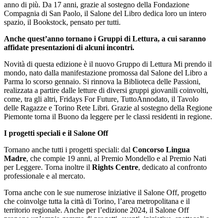
anno di più. Da 17 anni, grazie al sostegno della Fondazione
Compagnia di San Paolo, il Salone del Libro dedica loro un intero
spazio, il Bookstock, pensato per tutti.
Anche quest’anno tornano i Gruppi di Lettura, a cui saranno
affidate presentazioni di alcuni incontri.
Novità di questa edizione è il nuovo Gruppo di Lettura Mi prendo il
mondo, nato dalla manifestazione promossa dal Salone del Libro a
Parma lo scorso gennaio. Si rinnova la Biblioteca delle Passioni,
realizzata a partire dalle letture di diversi gruppi giovanili coinvolti,
come, tra gli altri, Fridays For Future, TuttoAnnodato, il Tavolo
delle Ragazze e Torino Rete Libri. Grazie al sostegno della Regione
Piemonte torna il Buono da leggere per le classi residenti in regione.
I progetti speciali e il Salone Off
Tornano anche tutti i progetti speciali: dal
Concorso Lingua
Madre
, che compie 19 anni, al Premio Mondello e al Premio Nati
per Leggere. Torna inoltre il
Rights Centre
, dedicato al confronto
professionale e al mercato.
Torna anche con le sue numerose iniziative il Salone Off, progetto
che coinvolge tutta la città di Torino, l’area metropolitana e il
territorio regionale. Anche per l’edizione 2024, il Salone Off