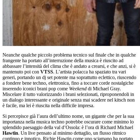
Neanche qualche piccolo problema tecnico sul finale che in qualche
frangente ha portato all’interruzione della musica è riuscito ad
abbassare l’intensità del clima che è andato a crearsi, e che anzi, si è
mantenuto poi con
VTSS
. L’artista polacca ha spaziato tra vari
generi, portando un dj set potente ma soprattutto eclettico, riuscendo
a fondere bene techno, elettronica, fino a toccare corde nostalgiche
inserendo iconici brani pop come
Weekend
di Michael Gray.
Miscelare il tutto valorizzando i brani selezionati, riproponendoli in
un dialogo interessante e originale senza mai scadere nel kitsch non
è facile, ma lei è riuscita nella difficile impresa.
Si percepisce già l’aura dell’ultimo nome, un gigante che per la sua
importanza nella musica techno potrebbe oscurare come minimo lo
splendido paesaggio della val d’Ossola: è l’ora di Richard Michael
Hawtin
. Un live pensato al minimo dettaglio, un flusso ritmico
continuo e ipnotico. Richie Hawtin come uno sciamano ha portato