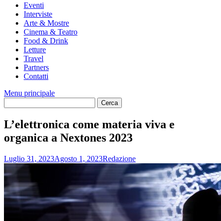
Eventi
Interviste
Arte & Mostre
Cinema & Teatro
Food & Drink
Letture
Travel
Partners
Contatti
Menu principale
L’elettronica come materia viva e
organica a Nextones 2023
Luglio 31, 2023
Agosto 1, 2023
Redazione