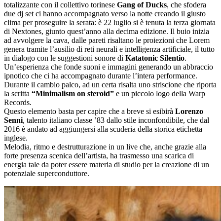
totalizzante con il collettivo torinese
Gang of Ducks
, che sfodera
due dj set ci hanno accompagnato verso la notte creando il giusto
clima per proseguire la serata: è 22 luglio si è tenuta la terza giornata
di Nextones, giunto quest’anno alla decima edizione. Il buio inizia
ad avvolgere la cava, dalle pareti risaltano le proiezioni che Lorem
genera tramite l’ausilio di reti neurali e intelligenza artificiale, il tutto
in dialogo con le suggestioni sonore di
Katatonic Silentio
.
Un’esperienza che fonde suoni e immagini generando un abbraccio
ipnotico che ci ha accompagnato durante l’intera performance.
Durante il cambio palco, ad un certa risalta uno striscione che riporta
la scritta
“Minimalism on steroid”
e un piccolo logo della Warp
Records.
Questo elemento basta per capire che a breve si esibirà
Lorenzo
Senni
, talento italiano classe ’83 dallo stile inconfondibile, che dal
2016 è andato ad aggiungersi alla scuderia della storica etichetta
inglese.
Melodia, ritmo e destrutturazione in un live che, anche grazie alla
forte presenza scenica dell’artista, ha trasmesso una scarica di
energia tale da poter essere materia di studio per la creazione di un
potenziale superconduttore.