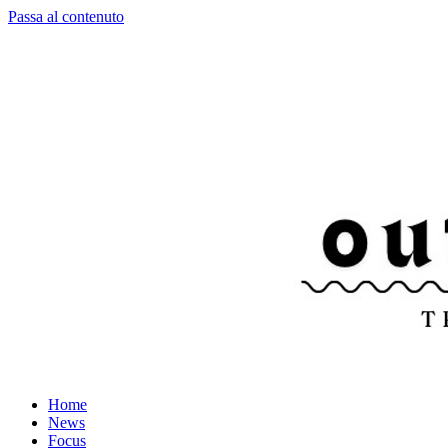
Passa al contenuto
Home
News
Focus