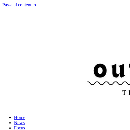
Passa al contenuto
Home
News
Focus