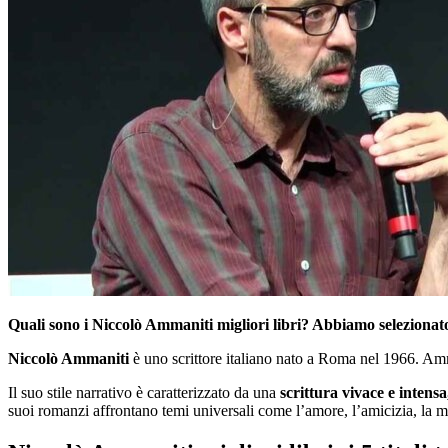
Quali sono i Niccolò Ammaniti migliori libri? Abbiamo selezionat
Niccolò Ammaniti
è uno scrittore italiano nato a Roma nel 1966. Amm
Il suo stile narrativo è caratterizzato da una
scrittura vivace e intens
suoi romanzi affrontano temi universali come l’amore, l’amicizia, la mor