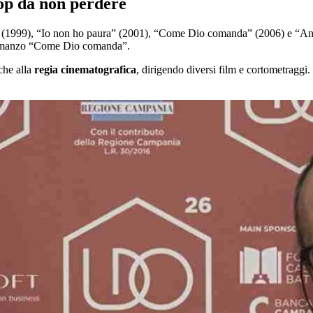
 top da non perdere
ia” (1999), “Io non ho paura” (2001), “Come Dio comanda” (2006) e “A
il romanzo “Come Dio comanda”.
nche alla
regia cinematografica
, dirigendo diversi film e cortometraggi.