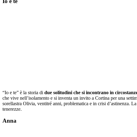
Io e te
“Io e te” è la storia di
due solitudini che si incontrano in circostan
che vive nell’isolamento e si inventa un invito a Cortina per una settim
sorellastra Olivia, ventitré anni, problematica e in crisi d’astinenza. 
tenerezze.
Anna