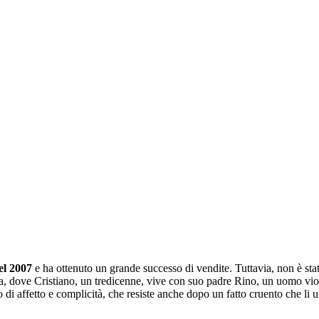
el 2007
e ha ottenuto un grande successo di vendite. Tuttavia, non è stat
a, dove Cristiano, un tredicenne, vive con suo padre Rino, un uomo viole
o di affetto e complicità, che resiste anche dopo un fatto cruento che li 