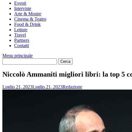
Eventi
Interviste
Arte & Mostre
Cinema & Teatro
Food & Drink
Letture
Travel
Partners
Contatti
Menu principale
Niccolò Ammaniti migliori libri: la top 5 co
Luglio 21, 2023
Luglio 21, 2023
Redazione